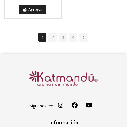
Agregar
1
2
3
4
Síguenos en:
Información