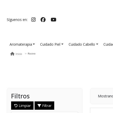
Síguenos en:
Aromaterapia
Cuidado Piel
Cuidado Cabello
Cuida
Rostro
Inicio
Filtros
Mostran
Limpiar
Filtrar