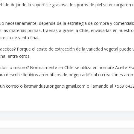
sorbido dejando la superficie grasosa, los poros de piel se encargaron
o necesariamente, depende de la estrategia de compra y comercializ
s materias primas, traerlas a granel a Chile, envasarlas en nuestros
ecio de venta final.
 aceites? Porque el costo de extracción de la variedad vegetal puede va
ha, entre otros.
todos lo mismo? Normalmente en Chile se utiliza en nombre Aceite Esen
 describir líquidos aromáticos de origen artificial o creaciones arom
o un correo o katmandusurorigen@gmail.com o llamando al +569 643