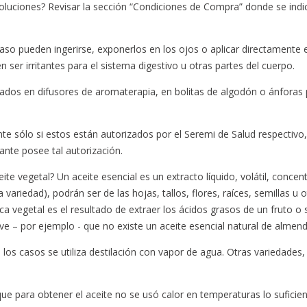
voluciones? Revisar la sección “Condiciones de Compra” donde se ind
aso pueden ingerirse, exponerlos en los ojos o aplicar directamente e
 ser irritantes para el sistema digestivo u otras partes del cuerpo.
dos en difusores de aromaterapia, en bolitas de algodón o ánforas pa
e sólo si estos están autorizados por el Seremi de Salud respectivo,
cante posee tal autorización.
ceite vegetal? Un aceite esencial es un extracto líquido, volátil, conc
 variedad), podrán ser de las hojas, tallos, flores, raíces, semillas
a vegetal es el resultado de extraer los ácidos grasos de un fruto o
ive – por ejemplo - que no existe un aceite esencial natural de almend
los casos se utiliza destilación con vapor de agua. Otras variedades, 
a que para obtener el aceite no se usó calor en temperaturas lo sufic