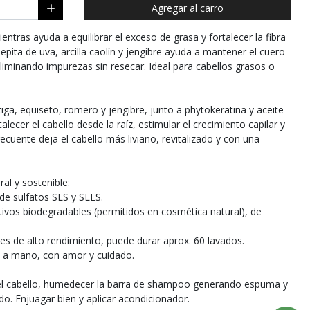
Agregar al carro
ntras ayuda a equilibrar el exceso de grasa y fortalecer la fibra
pepita de uva, arcilla caolín y jengibre ayuda a mantener el cuero
liminando impurezas sin resecar. Ideal para cabellos grasos o
iga, equiseto, romero y jengibre, junto a phytokeratina y aceite
lecer el cabello desde la raíz, estimular el crecimiento capilar y
recuente deja el cabello más liviano, revitalizado y con una
al y sostenible:
de sulfatos SLS y SLES.
ivos biodegradables (permitidos en cosmética natural), de
 es de alto rendimiento, puede durar aprox. 60 lavados.
e a mano, con amor y cuidado.
l cabello, humedecer la barra de shampoo generando espuma y
o. Enjuagar bien y aplicar acondicionador.