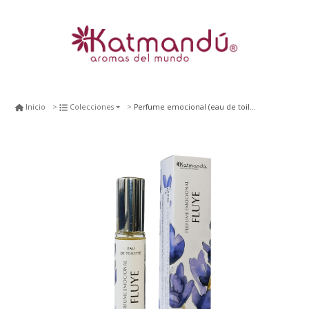
Perfume emocional (eau de toilette) fluye 10 ml.
Inicio
Colecciones