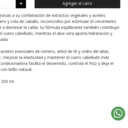
Agregar al carro
o gracias a su combinación de extractos vegetales y aceites
ero y cola de caballo, reconocidos por estimular el crecimiento
dar a disminuir la caída. Su fórmula equilibrante también contribuye
el cuero cabelludo, mientras el aloe vera aporta hidratación y
sada.
aceites esenciales de romero, árbol de té y cedro del atlas,
lar, mejorar la elasticidad y mantener el cuero cabelludo más
condicionadora facilita el desenredo, controla el frizz y deja el
on brillo natural.
 250 ml.